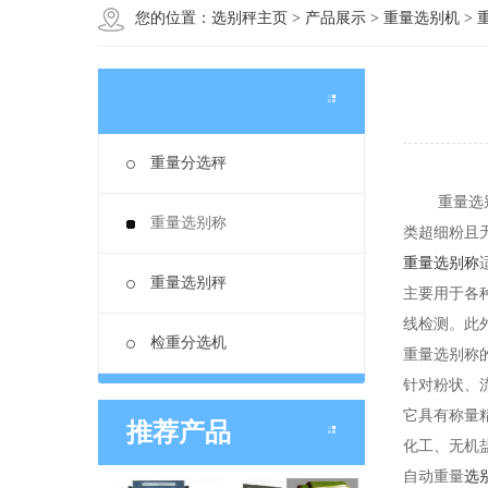
您的位置：
选别秤主页
>
产品展示
>
重量选别机
>
重量分选秤
重量选别称
重量选别称
类超细粉且
重量选别称
重量选别秤
主要用于各
线检测。此
检重分选机
重量选别称
针对粉状、
它具有称量
推荐产品
化工、无机
自动重量
选