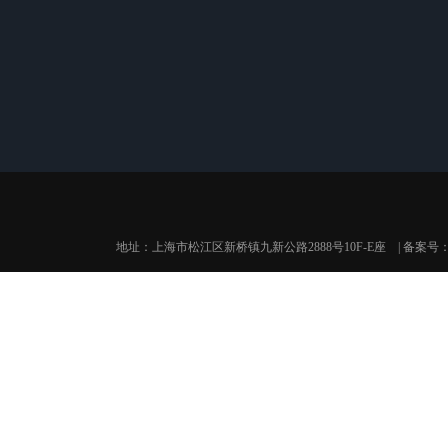
公司介绍
产品展示
公司
自动重量分选秤
重量选别机
食品动态检重秤
地址：上海市松江区新桥镇九新公路2888号10F-E座 | 备案号