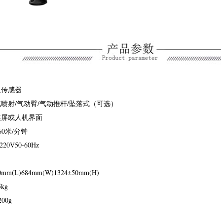
量传感器
喷射/气动臂/气动推杆/坠落式（可选）
摸屏或人机界面
60米/分钟
20V50-60Hz
m(L)684mm(W)1324±50mm(H)
kg
00g