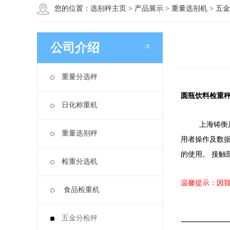
您的位置：
选别秤主页
>
产品展示
>
重量选别机
>
五金
公司介绍
重量分选秤
圆瓶饮料检重秤
日化称重机
上海铸衡是
重量选别秤
用者操作及数
的使用。 接触
检重分选机
温馨提示：因
食品检重机
五金分检秤