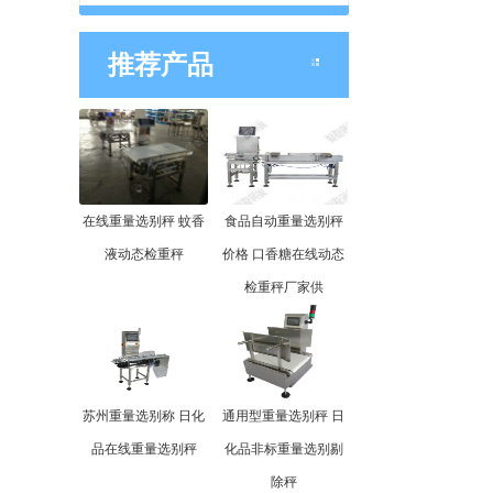
推荐产品
在线重量选别秤 蚊香
食品自动重量选别秤
液动态检重秤
价格 口香糖在线动态
检重秤厂家供
苏州重量选别称 日化
通用型重量选别秤 日
品在线重量选别秤
化品非标重量选别剔
除秤