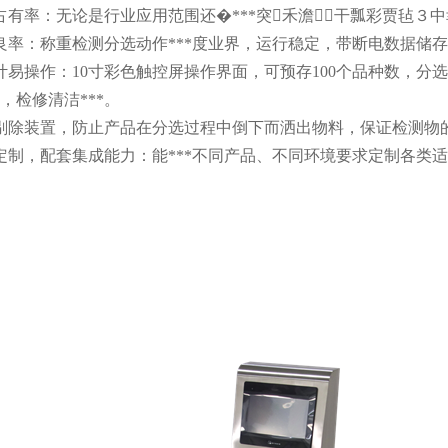
占有率：无论是行业应用范围还�***突禾澹干瓢彩贾毡３中幸担
良率：称重检测分选动作***度业界，运行稳定，带断电数据储
计易操作：10寸彩色触控屏操作界面，可预存100个品种数，分
，检修清洁***。
剔除装置，防止产品在分选过程中倒下而洒出物料，保证检测物
定制，配套集成能力：能***不同产品、不同环境要求定制各类