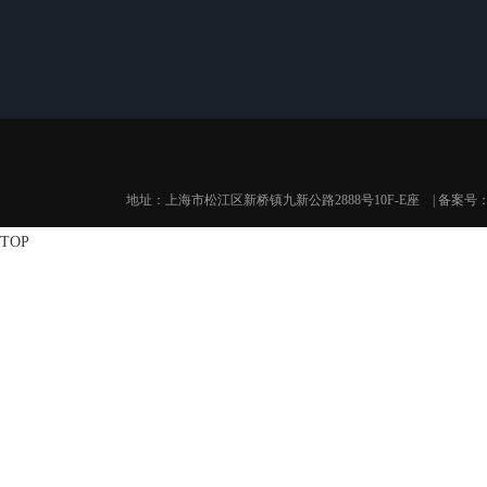
公司介绍
产品展示
公司
自动重量分选秤
重量选别机
食品动态检重秤
地址：上海市松江区新桥镇九新公路2888号10F-E座 | 备案号
TOP