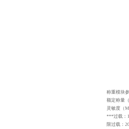
称重模块
额定称量（t)
灵敏度（MV
***过载：1
限过载：20