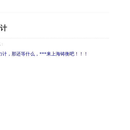
计
气：
力计
，那还等什么，***来上海铸衡吧！！！