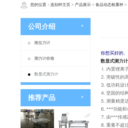
您的位置：
选别秤主页
>
产品展示
>
食品动态检重秤
>
公司介绍
推拉力计
你想买好的、
测力计价格
数显式测力计
⒈ 内置锂离子
数显式测力计
⒉ 突破性的
⒊ 低功耗设
⒋ 坚固的结
推荐产品
⒌ 测量精度达
⒍ ***功
⒎ 由***
⒏ 重量不超