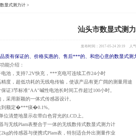
数显式测力计
>
汕头市数显式测力
发布时间：2017-05-24 20:19
人
品质有保证的、价格实惠的、售后***的、和您心意的
数显式测
功能介绍：
电池，支持7.2V快充，***充电可连续工作24小时
高精度，超低功耗的无线电传输，使该产品有更广阔的测量用途
计保证3节标准"AA"碱性电池长时间工作超过100小时。
构，采用新颖的一体式传感器设计。
到额定�***痰�0.1%。
能和单位清楚地显示在带白色背光的LCD上。
传感器与无线Plam表整合于一体的无线数传式数显式测力计
过2kg的传感器与便携式Plam表，特别适合外出测量作业