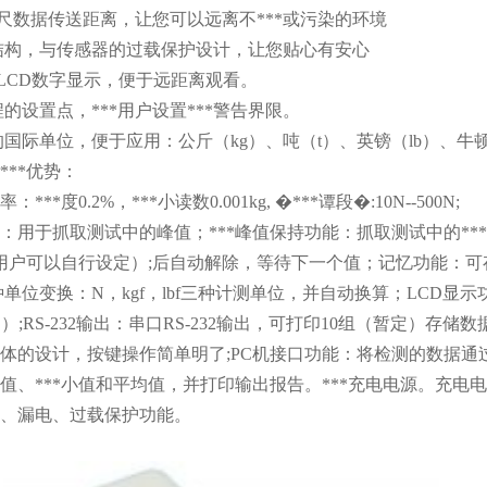
0英尺数据传送距离，让您可以远离不***或污染的环境
结构，与传感器的过载保护设计，让您贴心有安心
的LCD数字显示，便于远距离观看。
程的设置点，***用户设置***警告界限。
的国际单位，便于应用：公斤（kg）、吨（t）、英镑（lb）、牛
***优势：
**度0.2%，***小读数0.001kg, �***谭段�:10N--500N;
：用于抓取测试中的峰值；***峰值保持功能：抓取测试中的**
（用户可以自行设定）;后自动解除，等待下一个值；记忆功能：可
种单位变换：N，kgf，lbf三种计测单位，并自动换算；LCD显
S）;RS-232输出：串口RS-232输出，可打印10组（暂定）存储
体的设计，按键操作简单明了;PC机接口功能：将检测的数据通
**值、***小值和平均值，并打印输出报告。***充电电源。充电电压
、漏电、过载保护功能。