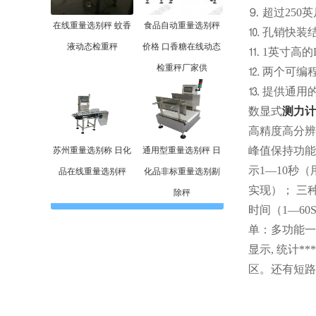
⒐ 超过25
在线重量选别秤 蚊香
食品自动重量选别秤
⒑ 孔销快装
液动态检重秤
价格 口香糖在线动态
⒒ 1英寸高
检重秤厂家供
⒓ 两个可编
⒔ 提供通用
数显式
测力计
高精度高分辨率：*
峰值保持功能
苏州重量选别称 日化
通用型重量选别秤 日
示1—10秒
品在线重量选别秤
化品非标重量选别剔
实现）； 三
除秤
时间（1—60
单：多功能一
显示, 统计*
区。还有短路