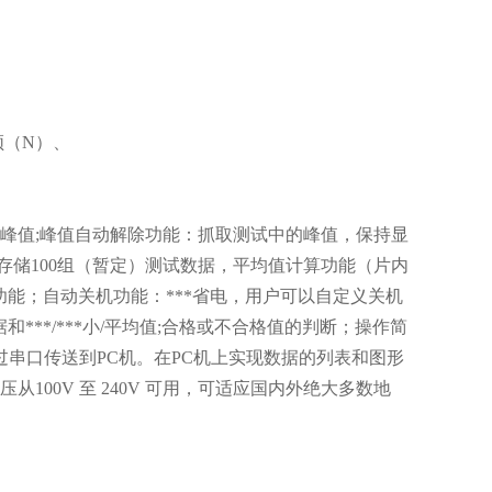
顿（N）、
*峰值;峰值自动解除功能：抓取测试中的峰值，保持显
存储100组（暂定）测试数据，平均值计算功能（片内
示功能；自动关机功能：***省电，用户可以自定义关机
数据和***/***小/平均值;合格或不合格值的判断；操作简
过串口传送到PC机。在PC机上实现数据的列表和图形
从100V 至 240V 可用，可适应国内外绝大多数地