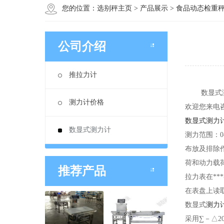
您的位置：
选别秤主页
>
产品展示
>
食品动态检重
公司介绍
推拉力计
数显式测力
测力计价格
欢迎您来电
数显式测力
数显式测力计
测力范围：
布放及排除
荷和动力载
推荐产品
拉力表在*
在表盘上读
数显式
测力
采用∑－△2