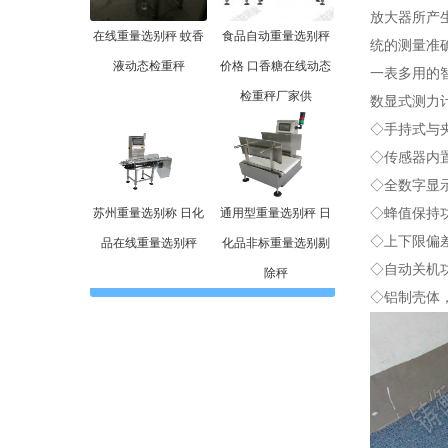
放大器所产生
在线重量选别秤 蚊香
食品自动重量选别秤
统的测量准确
液动态检重秤
价格 口香糖在线动态
一表多用的
检重秤厂家供
数显式测力
◇手持式与夹
◇传感器内
◇全数字显示
苏州重量选别称 日化
通用型重量选别秤 日
◇蜂值保持
◇上下限偏
品在线重量选别秤
化品非标重量选别剔
◇自动关机功
除秤
◇铝制壳体