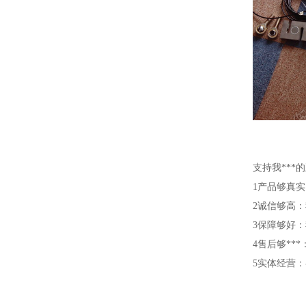
支持我***
1产品够真
2诚信够高：
3保障够好：
4售后够*
5实体经营：