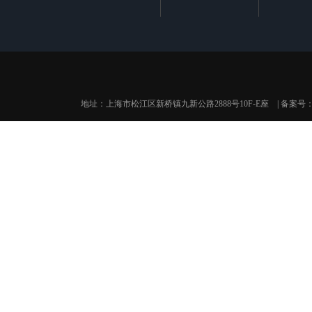
地址：上海市松江区新桥镇九新公路2888号10F-E座 | 备案号