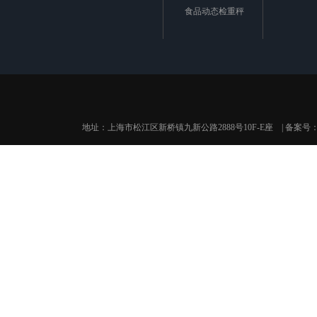
食品动态检重秤
地址：上海市松江区新桥镇九新公路2888号10F-E座 | 备案号