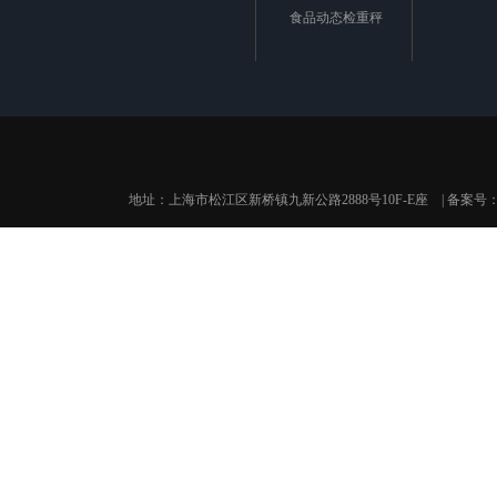
食品动态检重秤
地址：上海市松江区新桥镇九新公路2888号10F-E座 | 备案号